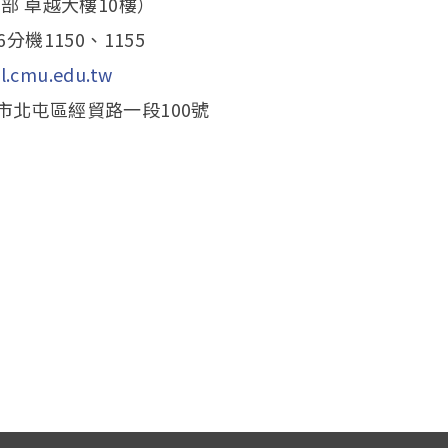
部 卓越大樓10樓）
6分機1150、1155
.cmu.edu.tw
中市北屯區經貿路一段100號